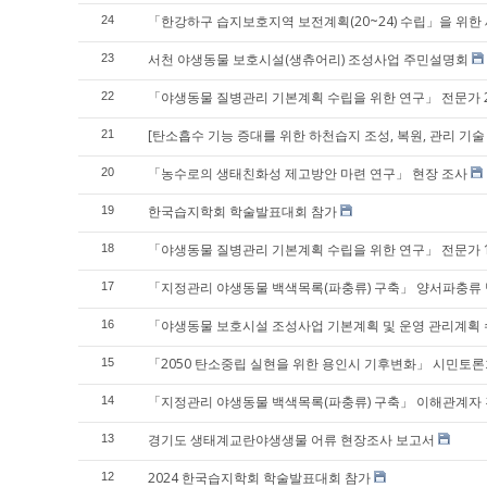
「한강하구 습지보호지역 보전계획(20~24) 수립」을 위한
24
서천 야생동물 보호시설(생츄어리) 조성사업 주민설명회
23
「야생동물 질병관리 기본계획 수립을 위한 연구」 전문가 
22
[탄소흡수 기능 증대를 위한 하천습지 조성, 복원, 관리 기
21
「농수로의 생태친화성 제고방안 마련 연구」 현장 조사
20
한국습지학회 학술발표대회 참가
19
「야생동물 질병관리 기본계획 수립을 위한 연구」 전문가 
18
「지정관리 야생동물 백색목록(파충류) 구축」 양서파충류
17
「야생동물 보호시설 조성사업 기본계획 및 운영 관리계획 
16
「2050 탄소중립 실현을 위한 용인시 기후변화」 시민토론
15
「지정관리 야생동물 백색목록(파충류) 구축」 이해관계자 
14
경기도 생태계교란야생생물 어류 현장조사 보고서
13
2024 한국습지학회 학술발표대회 참가
12