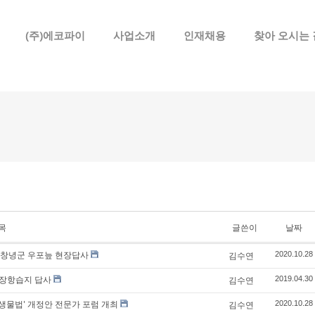
메뉴 건너뛰기
(주)에코파이
사업소개
인재채용
찾아 오시는 
목
글쓴이
날짜
 창녕군 우포늪 현장답사
김수연
2020.10.28
 장항습지 답사
김수연
2019.04.30
생물법' 개정안 전문가 포럼 개최
김수연
2020.10.28