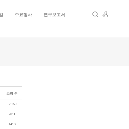
길
주요행사
연구보고서
로그인
회원가입
조회 수
53150
2011
1413