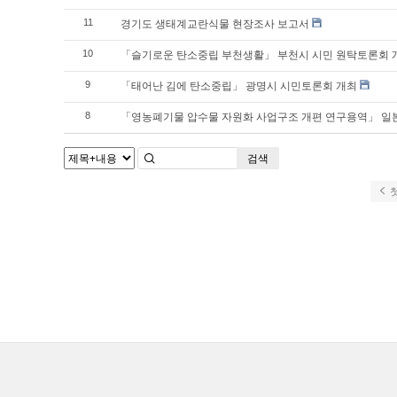
경기도 생태계교란식물 현장조사 보고서
11
「슬기로운 탄소중립 부천생활」 부천시 시민 원탁토론회 
10
「태어난 김에 탄소중립」 광명시 시민토론회 개최
9
「영농폐기물 압수물 자원화 사업구조 개편 연구용역」 일본
8
검색
첫