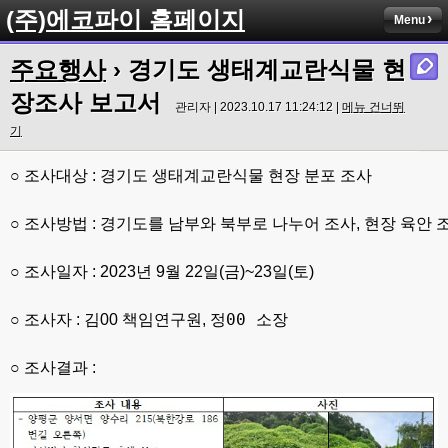
(주)에코파이 홈페이지
Menu
주요행사
› 경기도 생태계교란식물 현
장조사 보고서
관리자 | 2023.10.17 11:24:12 |
메뉴 건너뛰
기
○ 
조사대상 
: 
경기도 생태계교란식물 현장 분포 조사

○ 
조사방법 
: 
경기도를 남부와 북부로 나누어 조사
, 
현장 육안 조
○ 
조사일자 
: 2023
년 
9
월 
22
일
(
금
)~23
일
(
토
)
정00 소장
○ 
조사자 
: 
김00 책임연구원, 
○ 
조사결과 
: