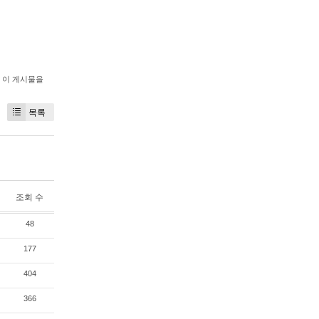
이 게시물을
목록
조회 수
48
177
404
366