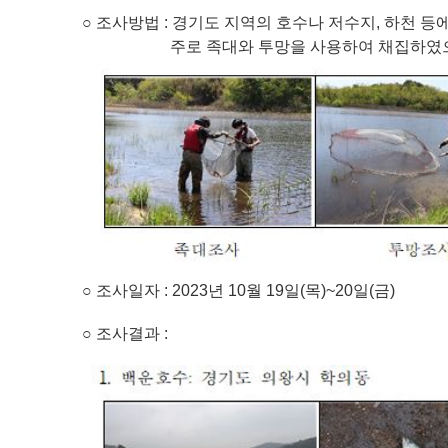
○
조사방법
:
경기도 지역의 호수나 저수지
,
하천 등
주로 족대와 투망을
사용하여 채집하였
○
조사일자
: 2023
년
10
월
19
일
(
목
)~20
일
(
금
)
○
조사결과
: