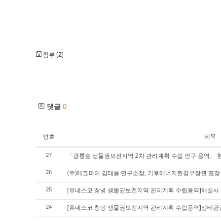
첨부 [
2
]
댓글
0
번호
제목
「광릉숲 생물권보전지역 2차 관리계획 수립 연구 용역」 
27
(주)에코파이 김태용 연구소장, 기후에너지환경부장관 표장
26
[유네스코 창녕 생물권보전지역 관리계획 수립용역]해설사
25
[유네스코 창녕 생물권보전지역 관리계획 수립용역]생태관
24