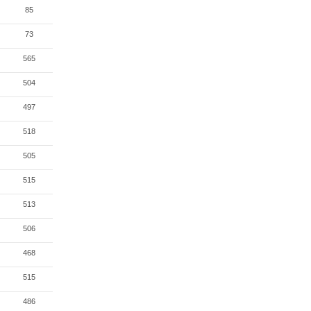
85
73
565
504
497
518
505
515
513
506
468
515
486