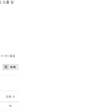
 도출 및
이 게시물을
목록
조회 수
91