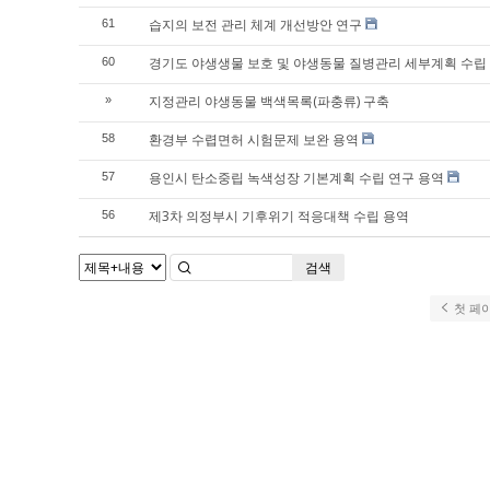
습지의 보전 관리 체계 개선방안 연구
61
경기도 야생생물 보호 및 야생동물 질병관리 세부계획 수립
60
지정관리 야생동물 백색목록(파충류) 구축
»
환경부 수렵면허 시험문제 보완 용역
58
용인시 탄소중립 녹색성장 기본계획 수립 연구 용역
57
제3차 의정부시 기후위기 적응대책 수립 용역
56
검색
첫 페