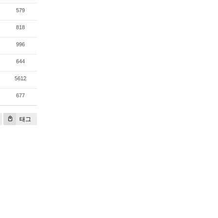
579
818
996
644
5612
677
태그