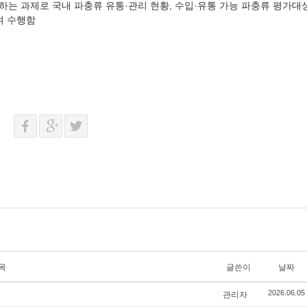
하는 과제로 국내 파충류 유통·관리 현황,
수입·유통 가능 파충류 평가대상
여 수행함
목
글쓴이
날짜
관리자
2026.06.05