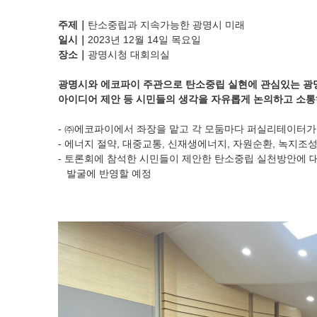
주제
｜
탄소중립과 지속가능한 광명시 미래
일시
｜
2023
년
12
월
14
일 목요일
장소
｜
광명시청 대회의실
광명시와 에코파이 주관으로 탄소중립 실현에 관심있는 광
아이디어 제안 등 시민들의 생각을 자유롭게 논의하고 소
- ㈜
에코파이에서 좌장을 맡고 각 모둠마다 퍼실리테이터
- 에너지 절약
,
대중교통
,
신재생에너지
,
자원순환
,
녹지조성
- 토론회에 참석한 시민들이 제안한 탄소중립 실천방안에 
발굴에 반영할 예정