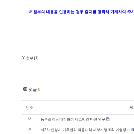
※ 첨부의 내용을 인용하는 경우 출처를 명확히 기재하여 주시
첨부 [
1
]
댓글
0
번호
제
농수로의 생태친화성 제고방안 마련 연구
35
제2차 안성시 기후변화 적응대책 세부시행계획 이행평가
34