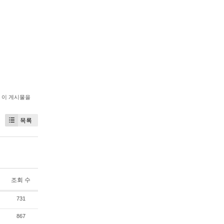
이 게시물을
목록
조회 수
731
867