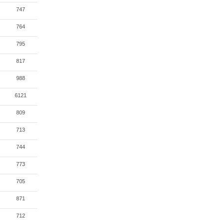
747
764
795
817
988
6121
809
713
744
773
705
871
712